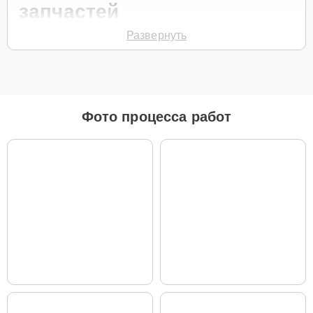
запчастей
Развернуть
Для ремонта робота-пылесоса модели X30 Ultra предлагаются как
оригинальные комплектующие бренда Dreame, так и качественные
аналоги фирменных деталей. Выбор варианта запчастей или
качества аналогичных комплектующих всегда остается за
клиентом.
Как определиться с выбором запчастей:
Фото процесса работ
Если устройство свежей модели и есть планы на
активное использование устройства дольше
года, рекомендуется выбор оригинальных
запчастей.
При наличии планов в скором времени заменить
устройство на более современное, лучше
рассмотреть вариант с использованием
качественного аналога брендовой детали.
Так или иначе, при ремонте будут использованы исключительно
высококачественные запчасти, будь это 100% оригинал, или
надежные аналоги проверенных и зарекомендовавших себя
производителей.