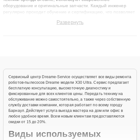
оборудование и оригинальные запчасти. Каждый инженер
регулярно проходит обучение и сертификацию, что позволяет
быстро и точноdiagnostikировать поломки и восстанавливать
Развернуть
технику с сохранением гарантии до 3 лет. Наши мастера
решают сложные случаи: от замены матриц и материнских
плат до ремонта после залития и восстановления данных.
Благодаря высокой квалификации и ответственному подходу
клиенты получают быстрый, качественный ремонт и понятные
объяснения по результатам диагностики.
Сервисный центр Dreame-Service осуществляет все виды ремонта
роботов-пылесосов Dreame модели X30 Ultra. Сервис предлагает
бесплатную консультацию, высокоточную диагностику и
фиксированные для всех клиентов цены. Передать технику на
обслуживание можно самостоятельно, а также через собственную
службу доставки компании, которая работает по всему городу
Барнаул. Действует услуга выезда мастера на дом или офис в
любое удобное время. Всем новым клиентам предоставляются
скидки от 15 до 20%.
Виды используемых