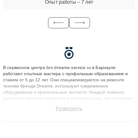
Опыт работы – 7 лет
В сервисном центре brn.dreame-service.ru в Барнауле
работают опытные мастера с профильным образованием и
стажем от 5 до 12 лет. Они специализируются на ремонте
техники бренда Dreame, используют современное
оборудование и оригинальные запчасти. Каждый инженер
регулярно проходит обучение и сертификацию, что позволяет
быстро и точноdiagnostikировать поломки и восстанавливать
Развернуть
технику с сохранением гарантии до 3 лет. Наши мастера
решают сложные случаи: от замены матриц и материнских
плат до ремонта после залития и восстановления данных.
Благодаря высокой квалификации и ответственному подходу
клиенты получают быстрый, качественный ремонт и понятные