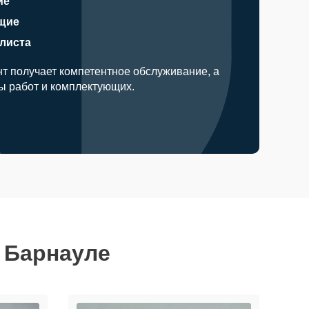
ие
щие
алиста
т получает компетентное обслуживание, а
ды работ и комплектующих.
 Барнауле