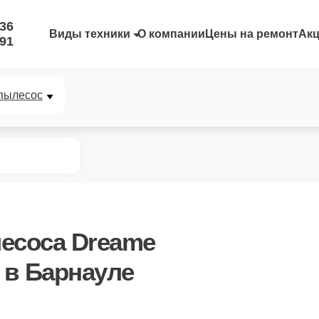
-36
Виды техники
О компании
Цены на ремонт
Ак
-91
пылесос
есоса Dreame
в Барнауле