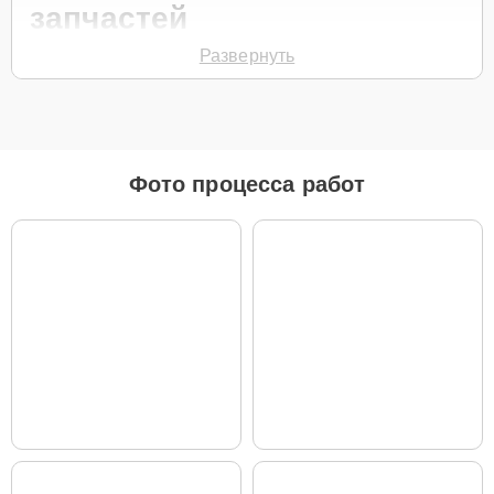
запчастей
Развернуть
Для ремонта робота-пылесоса модели L10s Pro Gen 2 White
предлагаются как оригинальные комплектующие бренда Dreame,
так и качественные аналоги фирменных деталей. Выбор варианта
запчастей или качества аналогичных комплектующих всегда
остается за клиентом.
Как определиться с выбором запчастей:
Фото процесса работ
Если устройство свежей модели и есть планы на
активное использование устройства дольше
года, рекомендуется выбор оригинальных
запчастей.
При наличии планов в скором времени заменить
устройство на более современное, лучше
рассмотреть вариант с использованием
качественного аналога брендовой детали.
Так или иначе, при ремонте будут использованы исключительно
высококачественные запчасти, будь это 100% оригинал, или
надежные аналоги проверенных и зарекомендовавших себя
производителей.