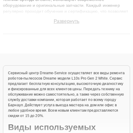
оборудование и оригинальные запчасти. Каждый инженер
регулярно проходит обучение и сертификацию, что позволяет
быстро и точноdiagnostikировать поломки и восстанавливать
Развернуть
технику с сохранением гарантии до 3 лет. Наши мастера
решают сложные случаи: от замены матриц и материнских
плат до ремонта после залития и восстановления данных.
Благодаря высокой квалификации и ответственному подходу
клиенты получают быстрый, качественный ремонт и понятные
объяснения по результатам диагностики.
Сервисный центр Dreame-Service осуществляет все виды ремонта
роботов-пылесосов Dreame модели L10s Pro Gen 2 White. Сервис
предлагает бесплатную консультацию, высокоточную диагностику
и фиксированные для всех клиентов цены. Передать технику на
обслуживание можно самостоятельно, а также через собственную
службу доставки компании, которая работает по всему городу
Барнаул. Действует услуга выезда мастера на дом или офис в
любое удобное время. Всем новым клиентам предоставляются
скидки от 15 до 20%.
Виды используемых