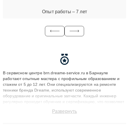
Опыт работы – 7 лет
В сервисном центре brn.dreame-service.ru в Барнауле
работают опытные мастера с профильным образованием и
стажем от 5 до 12 лет. Они специализируются на ремонте
техники бренда Dreame, используют современное
оборудование и оригинальные запчасти. Каждый инженер
регулярно проходит обучение и сертификацию, что позволяет
быстро и точноdiagnostikировать поломки и восстанавливать
Развернуть
технику с сохранением гарантии до 3 лет. Наши мастера
решают сложные случаи: от замены матриц и материнских
плат до ремонта после залития и восстановления данных.