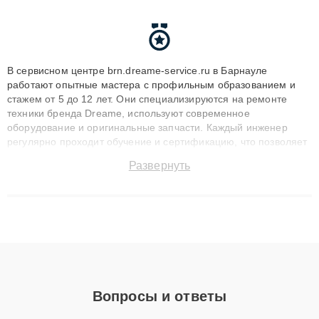
В сервисном центре brn.dreame-service.ru в Барнауле
работают опытные мастера с профильным образованием и
стажем от 5 до 12 лет. Они специализируются на ремонте
техники бренда Dreame, используют современное
оборудование и оригинальные запчасти. Каждый инженер
регулярно проходит обучение и сертификацию, что позволяет
быстро и точноdiagnostikировать поломки и восстанавливать
Развернуть
технику с сохранением гарантии до 3 лет. Наши мастера
решают сложные случаи: от замены матриц и материнских
плат до ремонта после залития и восстановления данных.
Благодаря высокой квалификации и ответственному подходу
клиенты получают быстрый, качественный ремонт и понятные
объяснения по результатам диагностики.
Вопросы и ответы