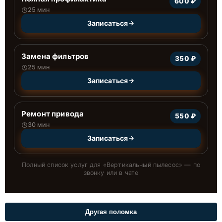
600 ₽
25 мин
Записаться
Замена фильтров
350 ₽
25 мин
Записаться
Ремонт привода
550 ₽
30 мин
Записаться
Полный список услуг для «
Вертикальный пылесос
» — по
звонку или в чате
Другая поломка